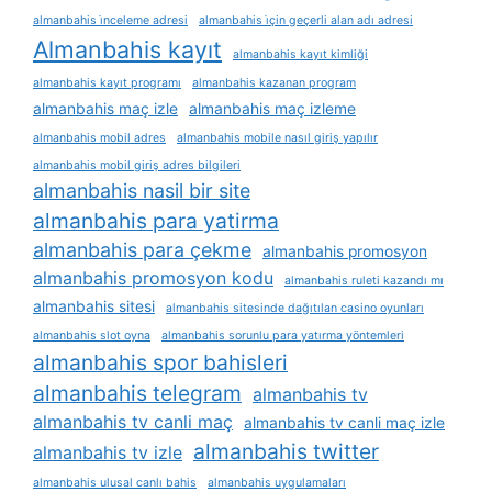
almanbahis i̇nceleme adresi
almanbahis i̇çin geçerli alan adı adresi
Almanbahis kayıt
almanbahis kayıt kimliği
almanbahis kayıt programı
almanbahis kazanan program
almanbahis maç izle
almanbahis maç izleme
almanbahis mobil adres
almanbahis mobile nasıl giriş yapılır
almanbahis mobil giriş adres bilgileri
almanbahis nasil bir site
almanbahis para yatirma
almanbahis para çekme
almanbahis promosyon
almanbahis promosyon kodu
almanbahis ruleti kazandı mı
almanbahis sitesi
almanbahis sitesinde dağıtılan casino oyunları
almanbahis slot oyna
almanbahis sorunlu para yatırma yöntemleri
almanbahis spor bahisleri
almanbahis telegram
almanbahis tv
almanbahis tv canli maç
almanbahis tv canli maç izle
almanbahis twitter
almanbahis tv izle
almanbahis ulusal canlı bahis
almanbahis uygulamaları