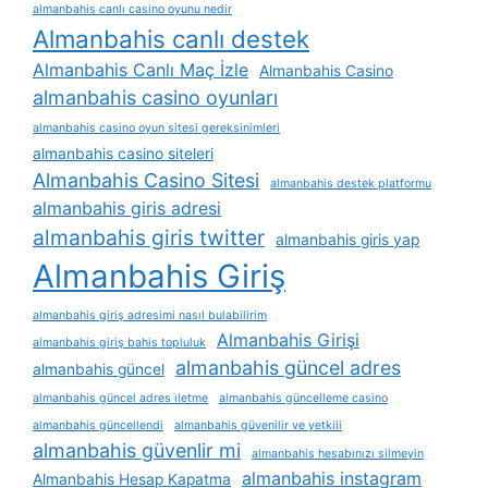
almanbahis canlı casino oyunu nedir
Almanbahis canlı destek
Almanbahis Canlı Maç İzle
Almanbahis Casino
almanbahis casino oyunları
almanbahis casino oyun sitesi gereksinimleri
almanbahis casino siteleri
Almanbahis Casino Sitesi
almanbahis destek platformu
almanbahis giris adresi
almanbahis giris twitter
almanbahis giris yap
Almanbahis Giriş
almanbahis giriş adresimi nasıl bulabilirim
Almanbahis Girişi
almanbahis giriş bahis topluluk
almanbahis güncel adres
almanbahis güncel
almanbahis güncel adres i̇letme
almanbahis güncelleme casino
almanbahis güncellendi
almanbahis güvenilir ve yetkili
almanbahis güvenlir mi
almanbahis hesabınızı silmeyin
almanbahis instagram
Almanbahis Hesap Kapatma