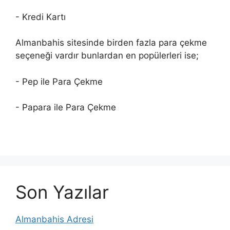
- Kredi Kartı
Almanbahis sitesinde birden fazla para çekme
seçeneği vardır bunlardan en popülerleri ise;
- Pep ile Para Çekme
- Papara ile Para Çekme
Son Yazılar
Almanbahis Adresi