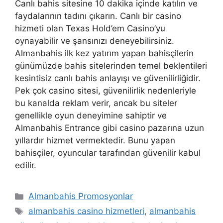
Canlı bahis sitesine 10 dakika içinde katılın ve
faydalarının tadını çıkarın. Canlı bir casino
hizmeti olan Texas Hold’em Casino’yu
oynayabilir ve şansınızı deneyebilirsiniz.
Almanbahis ilk kez yatırım yapan bahisçilerin
günümüzde bahis sitelerinden temel beklentileri
kesintisiz canlı bahis anlayışı ve güvenilirliğidir.
Pek çok casino sitesi, güvenilirlik nedenleriyle
bu kanalda reklam verir, ancak bu siteler
genellikle oyun deneyimine sahiptir ve
Almanbahis Entrance gibi casino pazarına uzun
yıllardır hizmet vermektedir. Bunu yapan
bahisçiler, oyuncular tarafından güvenilir kabul
edilir.
Kategoriler
Almanbahis Promosyonlar
Etiketler
almanbahis casino hizmetleri
,
almanbahis