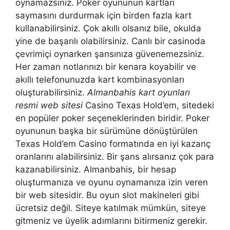
oynamazsınız. Poker oyununun kartları
saymasını durdurmak için birden fazla kart
kullanabilirsiniz. Çok akıllı olsanız bile, okulda
yine de başarılı olabilirsiniz. Canlı bir casinoda
çevrimiçi oynarken şansınıza güvenemezsiniz.
Her zaman notlarınızı bir kenara koyabilir ve
akıllı telefonunuzda kart kombinasyonları
oluşturabilirsiniz.
Almanbahis kart oyunları
resmi web sitesi
Casino Texas Hold’em, sitedeki
en popüler poker seçeneklerinden biridir. Poker
oyununun başka bir sürümüne dönüştürülen
Texas Hold’em Casino formatında en iyi kazanç
oranlarını alabilirsiniz. Bir şans alırsanız çok para
kazanabilirsiniz. Almanbahis, bir hesap
oluşturmanıza ve oyunu oynamanıza izin veren
bir web sitesidir. Bu oyun slot makineleri gibi
ücretsiz değil. Siteye katılmak mümkün, siteye
gitmeniz ve üyelik adımlarını bitirmeniz gerekir.