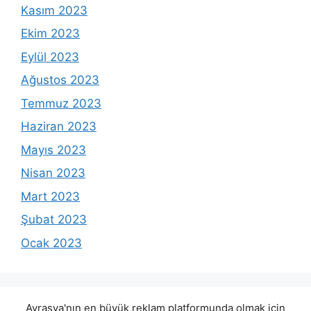
Kasım 2023
Ekim 2023
Eylül 2023
Ağustos 2023
Temmuz 2023
Haziran 2023
Mayıs 2023
Nisan 2023
Mart 2023
Şubat 2023
Ocak 2023
Avrasya'nın en büyük reklam platformunda olmak için