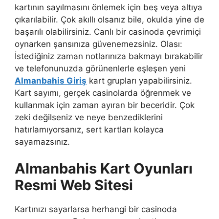
kartının sayılmasını önlemek için beş veya altıya
çıkarılabilir. Çok akıllı olsanız bile, okulda yine de
başarılı olabilirsiniz. Canlı bir casinoda çevrimiçi
oynarken şansınıza güvenemezsiniz. Olası:
İstediğiniz zaman notlarınıza bakmayı bırakabilir
ve telefonunuzda görünenlerle eşleşen yeni
Almanbahis Giriş
kart grupları yapabilirsiniz.
Kart sayımı, gerçek casinolarda öğrenmek ve
kullanmak için zaman ayıran bir beceridir. Çok
zeki değilseniz ve neye benzediklerini
hatırlamıyorsanız, sert kartları kolayca
sayamazsınız.
Almanbahis Kart Oyunları
Resmi Web Sitesi
Kartınızı sayarlarsa herhangi bir casinoda