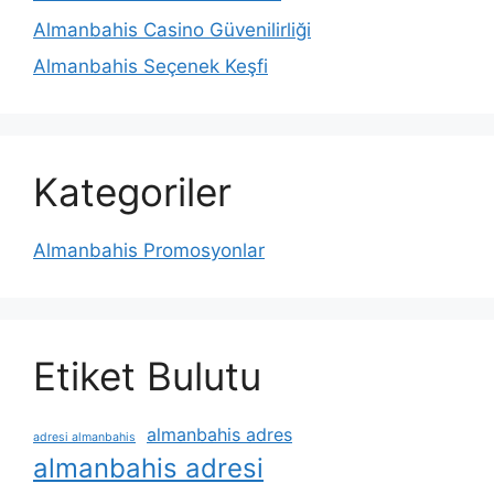
Almanbahis Casino Güvenilirliği
Almanbahis Seçenek Keşfi
Kategoriler
Almanbahis Promosyonlar
Etiket Bulutu
almanbahis adres
adresi almanbahis
almanbahis adresi