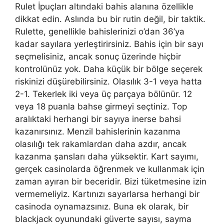
Rulet İpuçları altındaki bahis alanına özellikle
dikkat edin. Aslında bu bir rutin değil, bir taktik.
Rulette, genellikle bahislerinizi o’dan 36’ya
kadar sayılara yerleştirirsiniz. Bahis için bir sayı
seçmelisiniz, ancak sonuç üzerinde hiçbir
kontrolünüz yok. Daha küçük bir bölge seçerek
riskinizi düşürebilirsiniz. Olasılık 3-1 veya hatta
2-1. Tekerlek iki veya üç parçaya bölünür. 12
veya 18 puanla bahse girmeyi seçtiniz. Top
aralıktaki herhangi bir sayıya inerse bahsi
kazanırsınız. Menzil bahislerinin kazanma
olasılığı tek rakamlardan daha azdır, ancak
kazanma şansları daha yüksektir. Kart sayımı,
gerçek casinolarda öğrenmek ve kullanmak için
zaman ayıran bir beceridir. Bizi tüketmesine izin
vermemeliyiz. Kartınızı sayarlarsa herhangi bir
casinoda oynamazsınız. Buna ek olarak, bir
blackjack oyunundaki güverte sayısı, sayma