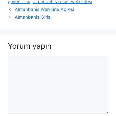
güvenlir mi
,
almanbahis resmi web sitesi
Almanbahis Web Site Adresi
Almanbahis Giriş
Yorum yapın
Yorum