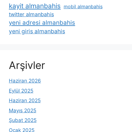
kayit almanbahis
mobil almanbahis
twitter almanbahis
yeni adresi almanbahis
yeni giris almanbahis
Arşivler
Haziran 2026
Eylül 2025
Haziran 2025
Mayıs 2025
Şubat 2025
Ocak 2025