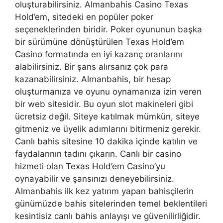
oluşturabilirsiniz. Almanbahis Casino Texas
Hold’em, sitedeki en popüler poker
seçeneklerinden biridir. Poker oyununun başka
bir sürümüne dönüştürülen Texas Hold’em
Casino formatında en iyi kazanç oranlarını
alabilirsiniz. Bir şans alırsanız çok para
kazanabilirsiniz. Almanbahis, bir hesap
oluşturmanıza ve oyunu oynamanıza izin veren
bir web sitesidir. Bu oyun slot makineleri gibi
ücretsiz değil. Siteye katılmak mümkün, siteye
gitmeniz ve üyelik adımlarını bitirmeniz gerekir.
Canlı bahis sitesine 10 dakika içinde katılın ve
faydalarının tadını çıkarın. Canlı bir casino
hizmeti olan Texas Hold’em Casino’yu
oynayabilir ve şansınızı deneyebilirsiniz.
Almanbahis ilk kez yatırım yapan bahisçilerin
günümüzde bahis sitelerinden temel beklentileri
kesintisiz canlı bahis anlayışı ve güvenilirliğidir.