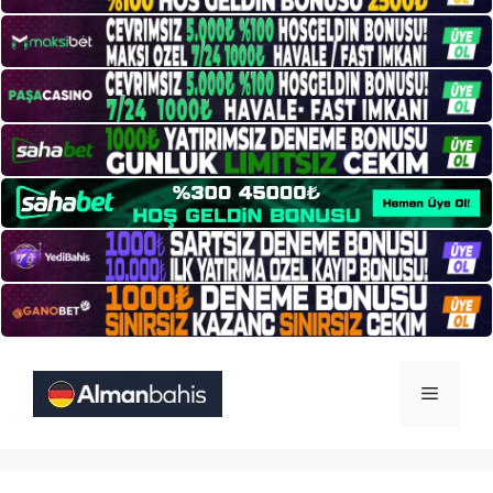
İçeriğe
atla
Menü