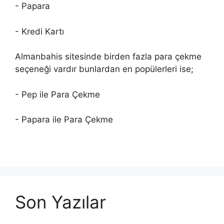
- Papara
- Kredi Kartı
Almanbahis sitesinde birden fazla para çekme
seçeneği vardır bunlardan en popülerleri ise;
- Pep ile Para Çekme
- Papara ile Para Çekme
Son Yazılar