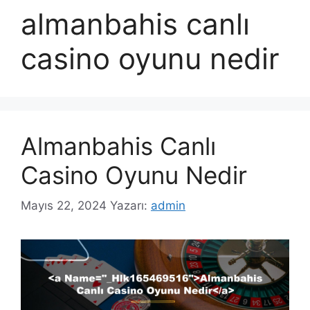
almanbahis canlı
casino oyunu nedir
Almanbahis Canlı
Casino Oyunu Nedir
Mayıs 22, 2024
Yazarı:
admin