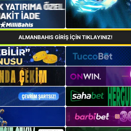
ALMANBAHIS GİRİŞ İÇİN TIKLAYINIZ!