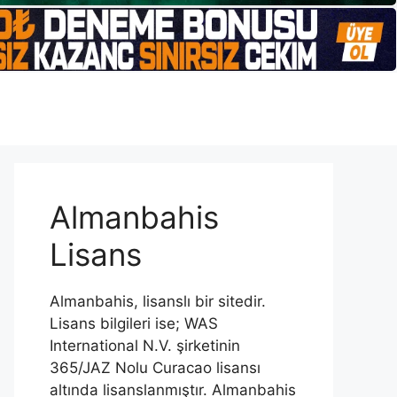
Almanbahis
Lisans
Almanbahis, lisanslı bir sitedir.
Lisans bilgileri ise; WAS
International N.V. şirketinin
365/JAZ Nolu Curacao lisansı
altında lisanslanmıştır. Almanbahis