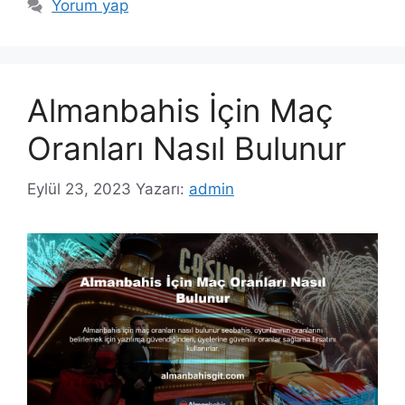
Yorum yap
Almanbahis İçin Maç
Oranları Nasıl Bulunur
Eylül 23, 2023
Yazarı:
admin