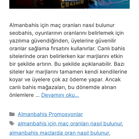
Almanbahis için maç oranları nasıl bulunur
seobahis, oyunlarının oranlarını belirlemek için
yazılıma güvendiğinden, üyelerine güvenilir
oranlar sağlama fırsatını kullanırlar. Canlı bahis
sitelerinde oran belirlerken kar marjlarını etkin
bir şekilde artırın. Bu şekilde açıklanabilir. Bazı
siteler kar marjlarını tamamen kendi kendilerine
koyar ve üyelere çok az ödeme yapar. Ancak
canlı bahis mağazaları, bu dönemde alınan
önlemlere …
Devamını oku…
Kategoriler
Almanbahis Promosyonlar
Etiketler
almanbahis i̇çin maç oranları nasıl bulunur
,
almanbahis maçlarda oran nasıl bulunur
,