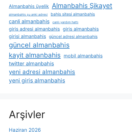
Almanbahis Şikayet
Almanbahis üyelik
bahis sitesi almanbahis
almanbahis şu anki adresi
canli almanbahis
canlı yardım hattı
giris adresi almanbahis
giris almanbahis
girisi almanbahis
güncel adresi almanbahis
güncel almanbahis
kayit almanbahis
mobil almanbahis
twitter almanbahis
yeni adresi almanbahis
yeni giris almanbahis
Arşivler
Haziran 2026