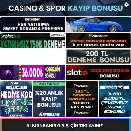
×
ALMANBAHIS GİRİŞ İÇİN TIKLAYINIZ!