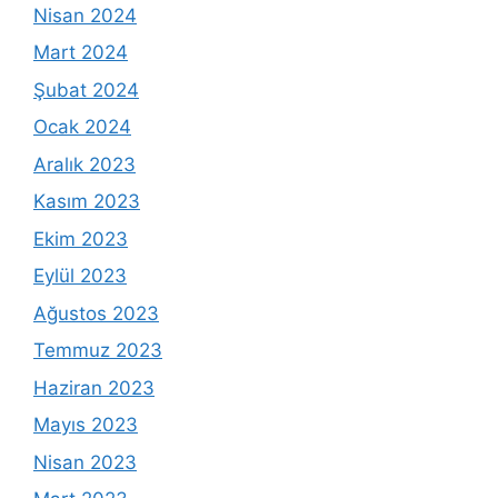
Nisan 2024
Mart 2024
Şubat 2024
Ocak 2024
Aralık 2023
Kasım 2023
Ekim 2023
Eylül 2023
Ağustos 2023
Temmuz 2023
Haziran 2023
Mayıs 2023
Nisan 2023