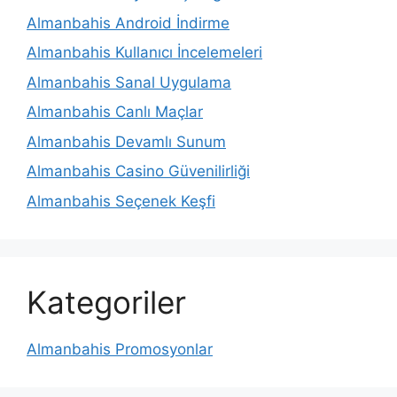
Almanbahis Android İndirme
Almanbahis Kullanıcı İncelemeleri
Almanbahis Sanal Uygulama
Almanbahis Canlı Maçlar
Almanbahis Devamlı Sunum
Almanbahis Casino Güvenilirliği
Almanbahis Seçenek Keşfi
Kategoriler
Almanbahis Promosyonlar