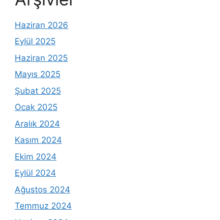
Haziran 2026
Eylül 2025
Haziran 2025
Mayıs 2025
Şubat 2025
Ocak 2025
Aralık 2024
Kasım 2024
Ekim 2024
Eylül 2024
Ağustos 2024
Temmuz 2024