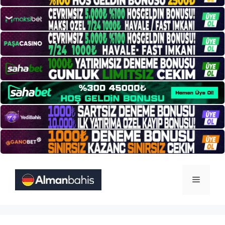
İçeriğe
atla
Menü