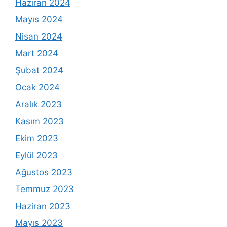
Haziran 2024
Mayıs 2024
Nisan 2024
Mart 2024
Şubat 2024
Ocak 2024
Aralık 2023
Kasım 2023
Ekim 2023
Eylül 2023
Ağustos 2023
Temmuz 2023
Haziran 2023
Mayıs 2023