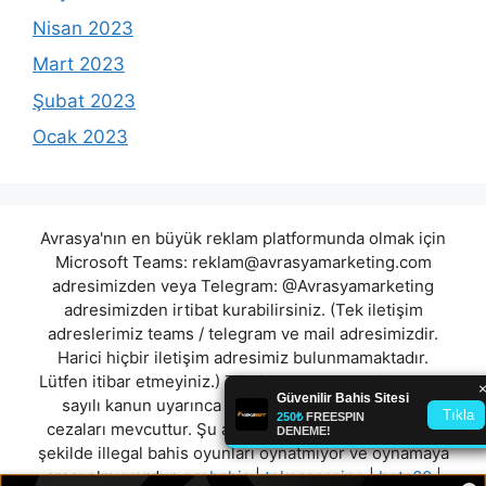
Nisan 2023
Mart 2023
Şubat 2023
Ocak 2023
Avrasya'nın en büyük reklam platformunda olmak için
Microsoft Teams:
reklam@avrasyamarketing.com
adresimizden veya Telegram: @Avrasyamarketing
adresimizden irtibat kurabilirsiniz. (Tek iletişim
adreslerimiz teams / telegram ve mail adresimizdir.
Harici hiçbir iletişim adresimiz bulunmamaktadır.
Lütfen itibar etmeyiniz.) Türkiye yasalarına göre 7258
sayılı kanun uyarınca yasa dışı bahis oynamanın
cezaları mevcuttur. Şu an bulunduğunuz site hiç bir
şekilde illegal bahis oyunları oynatmıyor ve oynamaya
aracı olmuyordur.
probahis
|
teksascasino
|
bets60
|