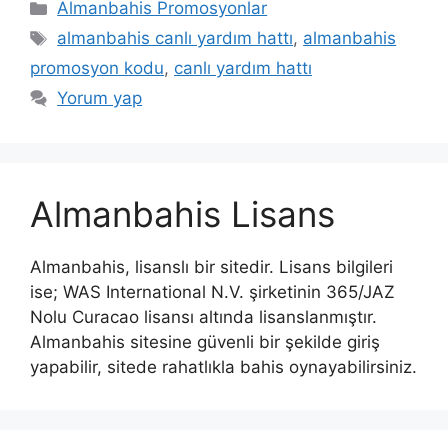
Kategoriler
Almanbahis Promosyonlar
Etiketler
almanbahis canlı yardım hattı
,
almanbahis
promosyon kodu
,
canlı yardım hattı
Yorum yap
Almanbahis Lisans
Almanbahis, lisanslı bir sitedir. Lisans bilgileri
ise; WAS International N.V. şirketinin 365/JAZ
Nolu Curacao lisansı altında lisanslanmıştır.
Almanbahis sitesine güvenli bir şekilde giriş
yapabilir, sitede rahatlıkla bahis oynayabilirsiniz.