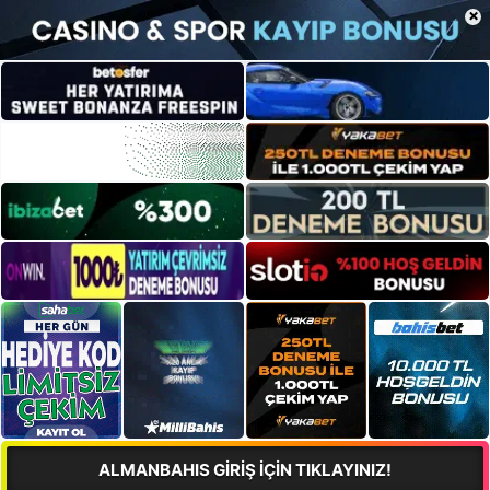
×
ALMANBAHIS GİRİŞ İÇİN TIKLAYINIZ!