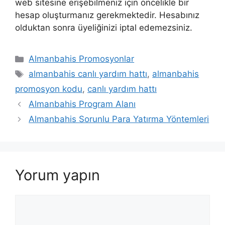
web sitesine erişebilmeniz için öncelikle bir
hesap oluşturmanız gerekmektedir. Hesabınız
olduktan sonra üyeliğinizi iptal edemezsiniz.
Kategoriler
Almanbahis Promosyonlar
Etiketler
almanbahis canlı yardım hattı
,
almanbahis
promosyon kodu
,
canlı yardım hattı
Almanbahis Program Alanı
Almanbahis Sorunlu Para Yatırma Yöntemleri
Yorum yapın
Yorum