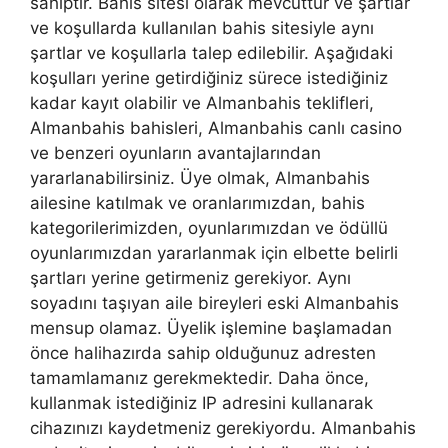
sahiptir. Bahis sitesi olarak mevcuttur ve şartlar
ve koşullarda kullanılan bahis sitesiyle aynı
şartlar ve koşullarla talep edilebilir. Aşağıdaki
koşulları yerine getirdiğiniz sürece istediğiniz
kadar kayıt olabilir ve Almanbahis teklifleri,
Almanbahis bahisleri, Almanbahis canlı casino
ve benzeri oyunların avantajlarından
yararlanabilirsiniz. Üye olmak, Almanbahis
ailesine katılmak ve oranlarımızdan, bahis
kategorilerimizden, oyunlarımızdan ve ödüllü
oyunlarımızdan yararlanmak için elbette belirli
şartları yerine getirmeniz gerekiyor. Aynı
soyadını taşıyan aile bireyleri eski Almanbahis
mensup olamaz. Üyelik işlemine başlamadan
önce halihazırda sahip olduğunuz adresten
tamamlamanız gerekmektedir. Daha önce,
kullanmak istediğiniz IP adresini kullanarak
cihazınızı kaydetmeniz gerekiyordu. Almanbahis