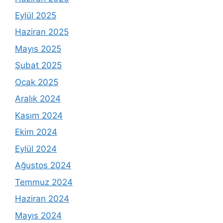
Eylül 2025
Haziran 2025
Mayıs 2025
Şubat 2025
Ocak 2025
Aralık 2024
Kasım 2024
Ekim 2024
Eylül 2024
Ağustos 2024
Temmuz 2024
Haziran 2024
Mayıs 2024