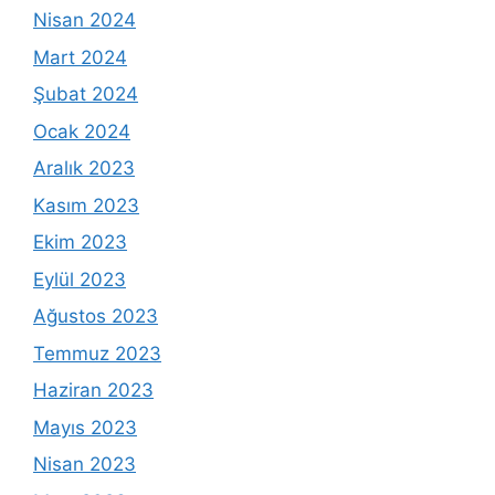
Nisan 2024
Mart 2024
Şubat 2024
Ocak 2024
Aralık 2023
Kasım 2023
Ekim 2023
Eylül 2023
Ağustos 2023
Temmuz 2023
Haziran 2023
Mayıs 2023
Nisan 2023