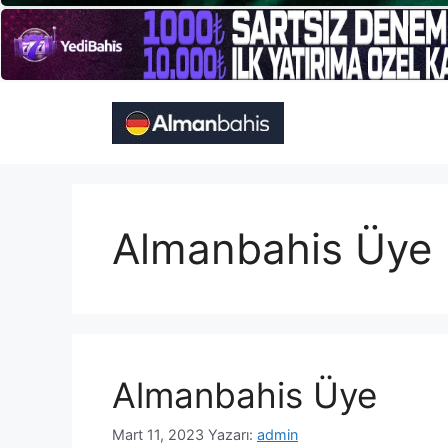
İçeriğe
atla
Almanbahis Üye
Almanbahis Üye
Mart 11, 2023
Yazarı:
admin