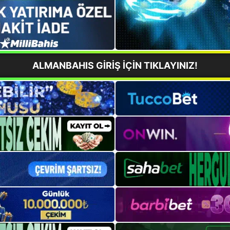
ALMANBAHIS GİRİŞ İÇİN TIKLAYINIZ!