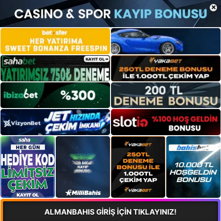
×
ALMANBAHIS GİRİŞ İÇİN TIKLAYINIZ!