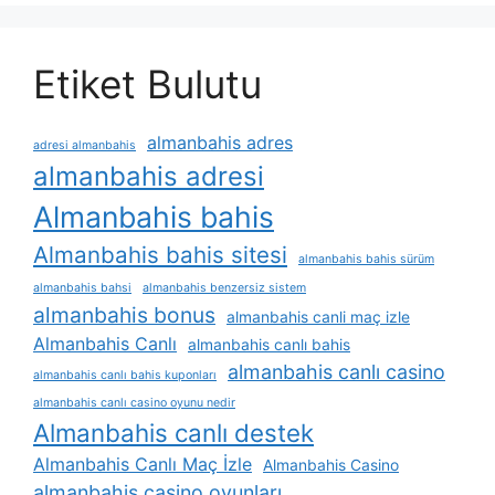
Etiket Bulutu
almanbahis adres
adresi almanbahis
almanbahis adresi
Almanbahis bahis
Almanbahis bahis sitesi
almanbahis bahis sürüm
almanbahis bahsi
almanbahis benzersiz sistem
almanbahis bonus
almanbahis canli maç izle
Almanbahis Canlı
almanbahis canlı bahis
almanbahis canlı casino
almanbahis canlı bahis kuponları
almanbahis canlı casino oyunu nedir
Almanbahis canlı destek
Almanbahis Canlı Maç İzle
Almanbahis Casino
almanbahis casino oyunları