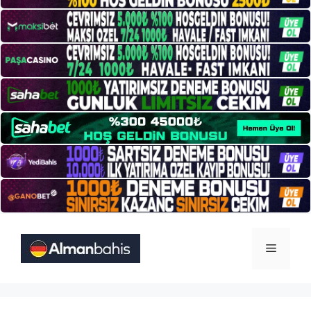
İçeriğe
atla
Menü