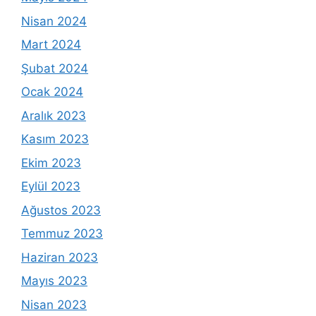
Nisan 2024
Mart 2024
Şubat 2024
Ocak 2024
Aralık 2023
Kasım 2023
Ekim 2023
Eylül 2023
Ağustos 2023
Temmuz 2023
Haziran 2023
Mayıs 2023
Nisan 2023