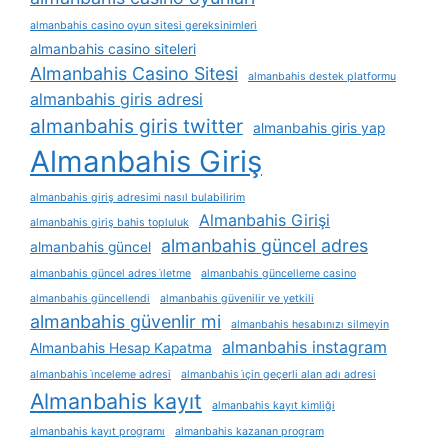
almanbahis casino oyun sitesi gereksinimleri
almanbahis casino siteleri
Almanbahis Casino Sitesi
almanbahis destek platformu
almanbahis giris adresi
almanbahis giris twitter
almanbahis giris yap
Almanbahis Giriş
almanbahis giriş adresimi nasıl bulabilirim
Almanbahis Girişi
almanbahis giriş bahis topluluk
almanbahis güncel adres
almanbahis güncel
almanbahis güncel adres i̇letme
almanbahis güncelleme casino
almanbahis güncellendi
almanbahis güvenilir ve yetkili
almanbahis güvenlir mi
almanbahis hesabınızı silmeyin
almanbahis instagram
Almanbahis Hesap Kapatma
almanbahis i̇nceleme adresi
almanbahis i̇çin geçerli alan adı adresi
Almanbahis kayıt
almanbahis kayıt kimliği
almanbahis kayıt programı
almanbahis kazanan program