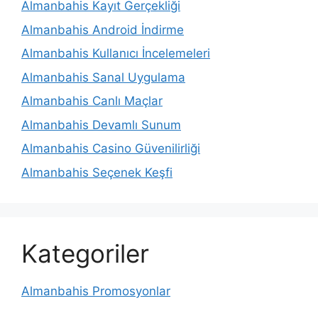
Almanbahis Kayıt Gerçekliği
Almanbahis Android İndirme
Almanbahis Kullanıcı İncelemeleri
Almanbahis Sanal Uygulama
Almanbahis Canlı Maçlar
Almanbahis Devamlı Sunum
Almanbahis Casino Güvenilirliği
Almanbahis Seçenek Keşfi
Kategoriler
Almanbahis Promosyonlar