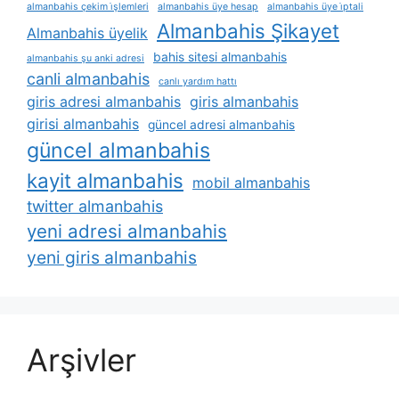
almanbahis çekim i̇şlemleri
almanbahis üye hesap
almanbahis üye i̇ptali
Almanbahis Şikayet
Almanbahis üyelik
bahis sitesi almanbahis
almanbahis şu anki adresi
canli almanbahis
canlı yardım hattı
giris adresi almanbahis
giris almanbahis
girisi almanbahis
güncel adresi almanbahis
güncel almanbahis
kayit almanbahis
mobil almanbahis
twitter almanbahis
yeni adresi almanbahis
yeni giris almanbahis
Arşivler