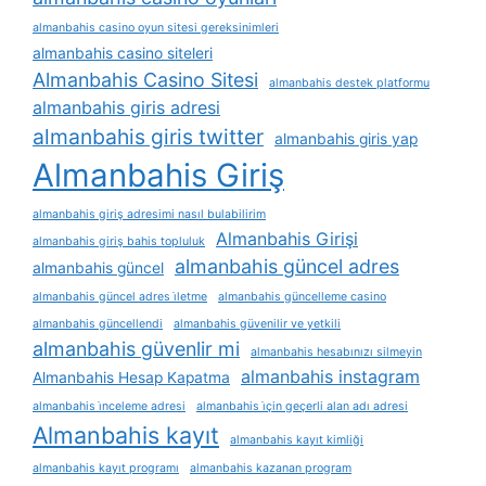
almanbahis casino oyun sitesi gereksinimleri
almanbahis casino siteleri
Almanbahis Casino Sitesi
almanbahis destek platformu
almanbahis giris adresi
almanbahis giris twitter
almanbahis giris yap
Almanbahis Giriş
almanbahis giriş adresimi nasıl bulabilirim
Almanbahis Girişi
almanbahis giriş bahis topluluk
almanbahis güncel adres
almanbahis güncel
almanbahis güncel adres i̇letme
almanbahis güncelleme casino
almanbahis güncellendi
almanbahis güvenilir ve yetkili
almanbahis güvenlir mi
almanbahis hesabınızı silmeyin
almanbahis instagram
Almanbahis Hesap Kapatma
almanbahis i̇nceleme adresi
almanbahis i̇çin geçerli alan adı adresi
Almanbahis kayıt
almanbahis kayıt kimliği
almanbahis kayıt programı
almanbahis kazanan program