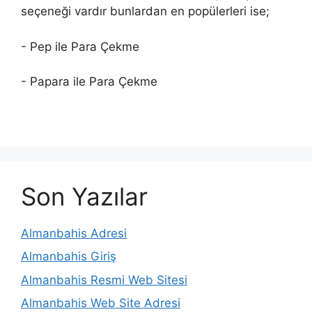
seçeneği vardır bunlardan en popülerleri ise;
- Pep ile Para Çekme
- Papara ile Para Çekme
Son Yazılar
Almanbahis Adresi
Almanbahis Giriş
Almanbahis Resmi Web Sitesi
Almanbahis Web Site Adresi