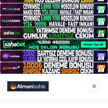
İçeriğe
atla
Menü