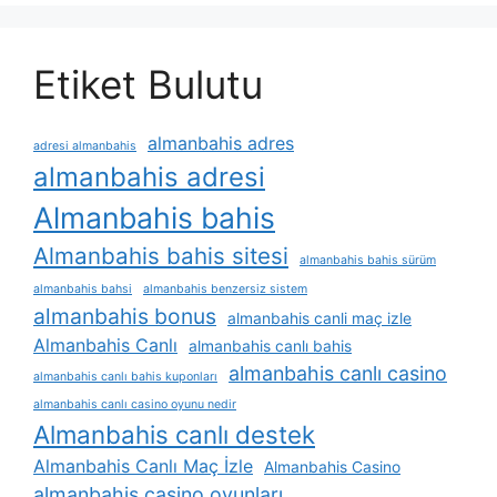
Etiket Bulutu
almanbahis adres
adresi almanbahis
almanbahis adresi
Almanbahis bahis
Almanbahis bahis sitesi
almanbahis bahis sürüm
almanbahis bahsi
almanbahis benzersiz sistem
almanbahis bonus
almanbahis canli maç izle
Almanbahis Canlı
almanbahis canlı bahis
almanbahis canlı casino
almanbahis canlı bahis kuponları
almanbahis canlı casino oyunu nedir
Almanbahis canlı destek
Almanbahis Canlı Maç İzle
Almanbahis Casino
almanbahis casino oyunları