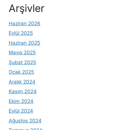
Arşivler
Haziran 2026
Eylül 2025
Haziran 2025
Mayıs 2025
Şubat 2025
Ocak 2025
Aralık 2024
Kasım 2024
Ekim 2024
Eylül 2024
Ağustos 2024