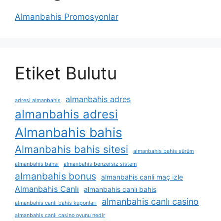
Almanbahis Promosyonlar
Etiket Bulutu
almanbahis adres
adresi almanbahis
almanbahis adresi
Almanbahis bahis
Almanbahis bahis sitesi
almanbahis bahis sürüm
almanbahis bahsi
almanbahis benzersiz sistem
almanbahis bonus
almanbahis canli maç izle
Almanbahis Canlı
almanbahis canlı bahis
almanbahis canlı casino
almanbahis canlı bahis kuponları
almanbahis canlı casino oyunu nedir