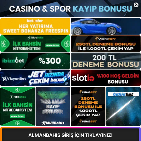
×
ALMANBAHIS GİRİŞ İÇİN TIKLAYINIZ!