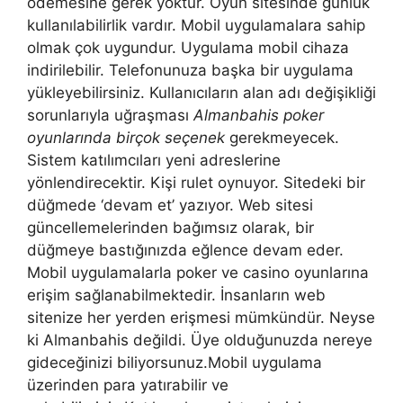
ödemesine gerek yoktur. Oyun sitesinde günlük
kullanılabilirlik vardır. Mobil uygulamalara sahip
olmak çok uygundur. Uygulama mobil cihaza
indirilebilir. Telefonunuza başka bir uygulama
yükleyebilirsiniz. Kullanıcıların alan adı değişikliği
sorunlarıyla uğraşması
Almanbahis poker
oyunlarında birçok seçenek
gerekmeyecek.
Sistem katılımcıları yeni adreslerine
yönlendirecektir. Kişi rulet oynuyor. Sitedeki bir
düğmede ‘devam et’ yazıyor. Web sitesi
güncellemelerinden bağımsız olarak, bir
düğmeye bastığınızda eğlence devam eder.
Mobil uygulamalarla poker ve casino oyunlarına
erişim sağlanabilmektedir. İnsanların web
sitenize her yerden erişmesi mümkündür. Neyse
ki Almanbahis değildi. Üye olduğunuzda nereye
gideceğinizi biliyorsunuz.Mobil uygulama
üzerinden para yatırabilir ve