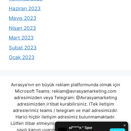
Haziran 2023
Mayıs 2023
Nisan 2023
Mart 2023
Şubat 2023
Ocak 2023
Avrasya'nın en büyük reklam platformunda olmak için
Microsoft Teams:
reklam@avrasyamarketing.com
adresimizden veya Telegram: @Avrasyamarketing
adresimizden irtibat kurabilirsiniz. (Tek iletişim
adreslerimiz teams / telegram ve mail adresimizdir.
Harici hiçbir iletişim adresimiz bulunmamaktadır.
Lütfen itibar etmeyiniz.) Türkiye yasalarına göre 7258
sayılı kanun uyarınca yasa dışı bahis oynamanın