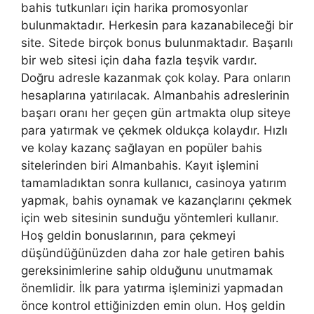
bahis tutkunları için harika promosyonlar
bulunmaktadır. Herkesin para kazanabileceği bir
site. Sitede birçok bonus bulunmaktadır. Başarılı
bir web sitesi için daha fazla teşvik vardır.
Doğru adresle kazanmak çok kolay. Para onların
hesaplarına yatırılacak. Almanbahis adreslerinin
başarı oranı her geçen gün artmakta olup siteye
para yatırmak ve çekmek oldukça kolaydır. Hızlı
ve kolay kazanç sağlayan en popüler bahis
sitelerinden biri Almanbahis. Kayıt işlemini
tamamladıktan sonra kullanıcı, casinoya yatırım
yapmak, bahis oynamak ve kazançlarını çekmek
için web sitesinin sunduğu yöntemleri kullanır.
Hoş geldin bonuslarının, para çekmeyi
düşündüğünüzden daha zor hale getiren bahis
gereksinimlerine sahip olduğunu unutmamak
önemlidir. İlk para yatırma işleminizi yapmadan
önce kontrol ettiğinizden emin olun. Hoş geldin