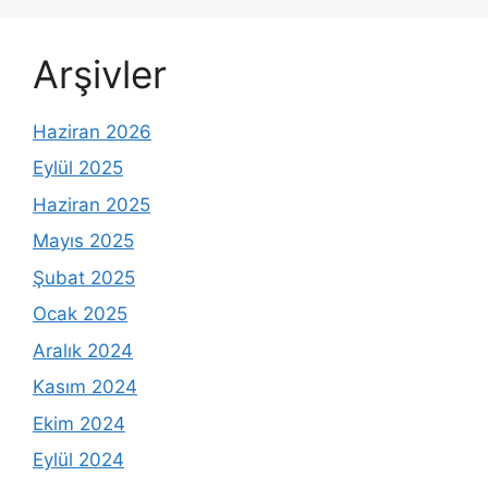
Arşivler
Haziran 2026
Eylül 2025
Haziran 2025
Mayıs 2025
Şubat 2025
Ocak 2025
Aralık 2024
Kasım 2024
Ekim 2024
Eylül 2024