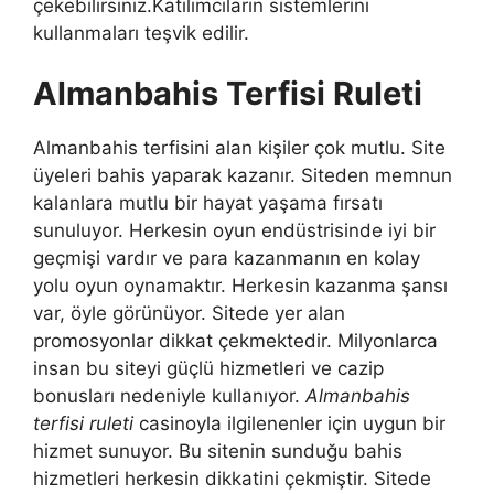
çekebilirsiniz.Katılımcıların sistemlerini
kullanmaları teşvik edilir.
Almanbahis Terfisi Ruleti
Almanbahis terfisini alan kişiler çok mutlu. Site
üyeleri bahis yaparak kazanır. Siteden memnun
kalanlara mutlu bir hayat yaşama fırsatı
sunuluyor. Herkesin oyun endüstrisinde iyi bir
geçmişi vardır ve para kazanmanın en kolay
yolu oyun oynamaktır. Herkesin kazanma şansı
var, öyle görünüyor. Sitede yer alan
promosyonlar dikkat çekmektedir. Milyonlarca
insan bu siteyi güçlü hizmetleri ve cazip
bonusları nedeniyle kullanıyor.
Almanbahis
terfisi ruleti
casinoyla ilgilenenler için uygun bir
hizmet sunuyor. Bu sitenin sunduğu bahis
hizmetleri herkesin dikkatini çekmiştir. Sitede