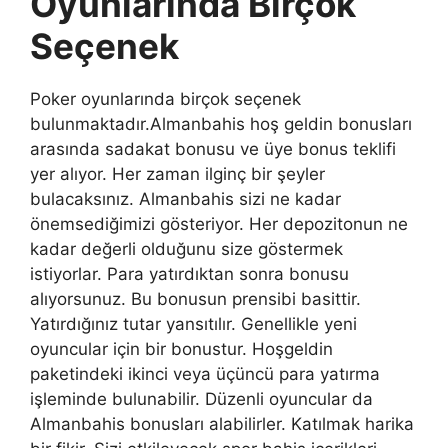
Oyunlarında Birçok
Seçenek
Poker oyunlarında birçok seçenek
bulunmaktadır.Almanbahis hoş geldin bonusları
arasında sadakat bonusu ve üye bonus teklifi
yer alıyor. Her zaman ilginç bir şeyler
bulacaksınız. Almanbahis sizi ne kadar
önemsediğimizi gösteriyor. Her depozitonun ne
kadar değerli olduğunu size göstermek
istiyorlar. Para yatırdıktan sonra bonusu
alıyorsunuz. Bu bonusun prensibi basittir.
Yatırdığınız tutar yansıtılır. Genellikle yeni
oyuncular için bir bonustur. Hoşgeldin
paketindeki ikinci veya üçüncü para yatırma
işleminde bulunabilir. Düzenli oyuncular da
Almanbahis bonusları alabilirler. Katılmak harika