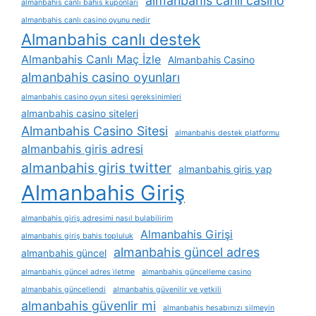
almanbahis canlı casino
almanbahis canlı bahis kuponları
almanbahis canlı casino oyunu nedir
Almanbahis canlı destek
Almanbahis Canlı Maç İzle
Almanbahis Casino
almanbahis casino oyunları
almanbahis casino oyun sitesi gereksinimleri
almanbahis casino siteleri
Almanbahis Casino Sitesi
almanbahis destek platformu
almanbahis giris adresi
almanbahis giris twitter
almanbahis giris yap
Almanbahis Giriş
almanbahis giriş adresimi nasıl bulabilirim
Almanbahis Girişi
almanbahis giriş bahis topluluk
almanbahis güncel adres
almanbahis güncel
almanbahis güncel adres i̇letme
almanbahis güncelleme casino
almanbahis güncellendi
almanbahis güvenilir ve yetkili
almanbahis güvenlir mi
almanbahis hesabınızı silmeyin