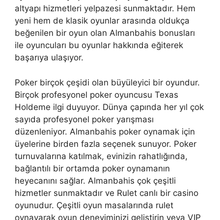
altyapı hizmetleri yelpazesi sunmaktadır. Hem
yeni hem de klasik oyunlar arasında oldukça
beğenilen bir oyun olan Almanbahis bonusları
ile oyuncuları bu oyunlar hakkında eğiterek
başarıya ulaşıyor.
Poker birçok çeşidi olan büyüleyici bir oyundur.
Birçok profesyonel poker oyuncusu Texas
Holdeme ilgi duyuyor. Dünya çapında her yıl çok
sayıda profesyonel poker yarışması
düzenleniyor. Almanbahis poker oynamak için
üyelerine birden fazla seçenek sunuyor. Poker
turnuvalarına katılmak, evinizin rahatlığında,
bağlantılı bir ortamda poker oynamanın
heyecanını sağlar. Almanbahis çok çeşitli
hizmetler sunmaktadır ve Rulet canlı bir casino
oyunudur. Çeşitli oyun masalarında rulet
oynayarak oyun deneyiminizi geliştirin veya VIP