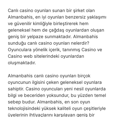
Canlı casino oyunları sunan bir şirket olan
Almanbahis, en iyi oyunları benzersiz yaklaşımı
ve güvenilir kimliğiyle birleştirerek hem
geleneksel hem de çağdaş oyunlardan oluşan
geniş bir yelpaze sunmaktadır. Almanbahis
sunduğu canlı casino oyunları nelerdir?
Oyunculara yönelik içerik, tanınmış Casino ve
Casino web sitelerindeki oyunlardan
oluşmaktadır.
Almanbahis canlı casino oyunları birçok
oyuncunun ilgisini çeken geleneksel oyunlara
sahiptir. Casino oyuncuları yeni nesil oyunlarda
bilgi ve beceriden yoksundur, bu yüzden temel
sebep budur. Almanbahis, en son oyun
teknolojisindeki yüksek kaliteli oyun çeşitleriyle
üyelerinin ihtiyaçlarını karşılayan geniş bir