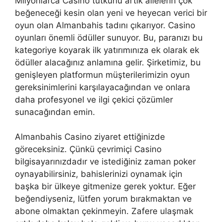
Milyonlarca Casino tutkunu artık ailelerin çok
beğeneceği kesin olan yeni ve heyecan verici bir
oyun olan Almanbahis tadını çıkarıyor. Casino
oyunları önemli ödüller sunuyor. Bu, paranızı bu
kategoriye koyarak ilk yatırımınıza ek olarak ek
ödüller alacağınız anlamına gelir. Şirketimiz, bu
genişleyen platformun müşterilerimizin oyun
gereksinimlerini karşılayacağından ve onlara
daha profesyonel ve ilgi çekici çözümler
sunacağından emin.
Almanbahis Casino ziyaret ettiğinizde
göreceksiniz. Çünkü çevrimiçi Casino
bilgisayarınızdadır ve istediğiniz zaman poker
oynayabilirsiniz, bahislerinizi oynamak için
başka bir ülkeye gitmenize gerek yoktur. Eğer
beğendiyseniz, lütfen yorum bırakmaktan ve
abone olmaktan çekinmeyin. Zafere ulaşmak