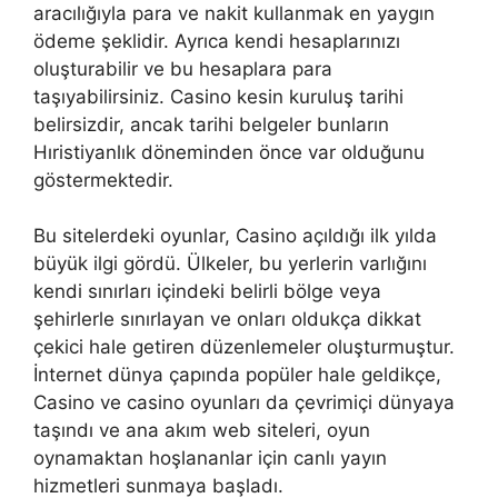
aracılığıyla para ve nakit kullanmak en yaygın
ödeme şeklidir. Ayrıca kendi hesaplarınızı
oluşturabilir ve bu hesaplara para
taşıyabilirsiniz. Casino kesin kuruluş tarihi
belirsizdir, ancak tarihi belgeler bunların
Hıristiyanlık döneminden önce var olduğunu
göstermektedir.
Bu sitelerdeki oyunlar, Casino açıldığı ilk yılda
büyük ilgi gördü. Ülkeler, bu yerlerin varlığını
kendi sınırları içindeki belirli bölge veya
şehirlerle sınırlayan ve onları oldukça dikkat
çekici hale getiren düzenlemeler oluşturmuştur.
İnternet dünya çapında popüler hale geldikçe,
Casino ve casino oyunları da çevrimiçi dünyaya
taşındı ve ana akım web siteleri, oyun
oynamaktan hoşlananlar için canlı yayın
hizmetleri sunmaya başladı.