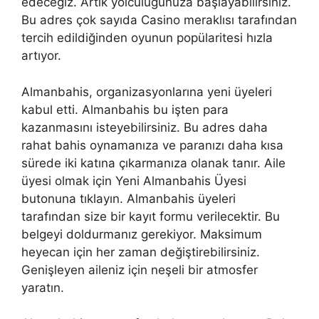
edeceğiz. Artık yolculuğunuza başlayabilirsiniz.
Bu adres çok sayıda Casino meraklısı tarafından
tercih edildiğinden oyunun popülaritesi hızla
artıyor.
Almanbahis, organizasyonlarına yeni üyeleri
kabul etti. Almanbahis bu işten para
kazanmasını isteyebilirsiniz. Bu adres daha
rahat bahis oynamanıza ve paranızı daha kısa
sürede iki katına çıkarmanıza olanak tanır. Aile
üyesi olmak için Yeni Almanbahis Üyesi
butonuna tıklayın. Almanbahis üyeleri
tarafından size bir kayıt formu verilecektir. Bu
belgeyi doldurmanız gerekiyor. Maksimum
heyecan için her zaman değiştirebilirsiniz.
Genişleyen aileniz için neşeli bir atmosfer
yaratın.