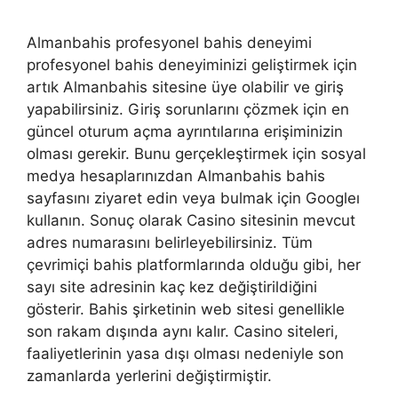
Almanbahis profesyonel bahis deneyimi
profesyonel bahis deneyiminizi geliştirmek için
artık Almanbahis sitesine üye olabilir ve giriş
yapabilirsiniz. Giriş sorunlarını çözmek için en
güncel oturum açma ayrıntılarına erişiminizin
olması gerekir. Bunu gerçekleştirmek için sosyal
medya hesaplarınızdan Almanbahis bahis
sayfasını ziyaret edin veya bulmak için Googleı
kullanın. Sonuç olarak Casino sitesinin mevcut
adres numarasını belirleyebilirsiniz. Tüm
çevrimiçi bahis platformlarında olduğu gibi, her
sayı site adresinin kaç kez değiştirildiğini
gösterir. Bahis şirketinin web sitesi genellikle
son rakam dışında aynı kalır. Casino siteleri,
faaliyetlerinin yasa dışı olması nedeniyle son
zamanlarda yerlerini değiştirmiştir.