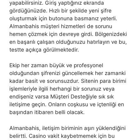
yapabilirsiniz. Giriş yaptığınız ekranda
gördüğünüzde. Hızlı bir şekilde yeni şifre
oluşturmak için butonuna basmanız yeterli.
Almanbahis müşteri hizmetleri de sorunu
hemen çözmek için devreye girdi. Bölgenizdeki
en başarılı çalışan olduğunuzu hatırlayın ve bu,
testte açıkça görülmektedir.
Ekip her zaman büyük ve profesyonel
olduğundan şifrenizi güncellemek her zamanki
kadar basit ve sorunsuzdur. Sitenin para birimi
işlemleriyle ilgili herhangi bir sorunuz veya
endişeniz varsa Müşteri Desteğiyle sık sık
iletişime geçin. Onların coşkusu ve içtenliği en
başından itibaren belli olacak.
Almanbahis, iletişim biriminin aşırı yüklendiğini
belirtti. Casino vakit kaybetmemek için bu