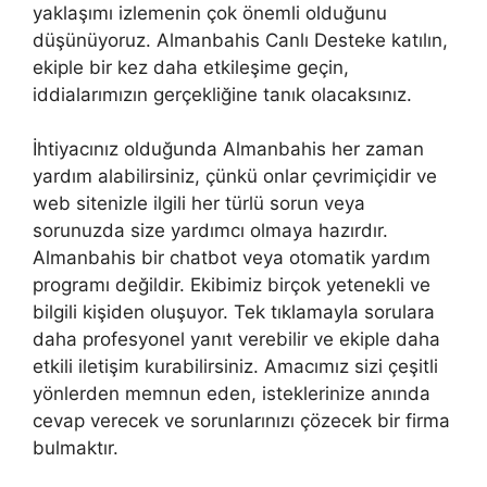
yaklaşımı izlemenin çok önemli olduğunu
düşünüyoruz. Almanbahis Canlı Desteke katılın,
ekiple bir kez daha etkileşime geçin,
iddialarımızın gerçekliğine tanık olacaksınız.
İhtiyacınız olduğunda Almanbahis her zaman
yardım alabilirsiniz, çünkü onlar çevrimiçidir ve
web sitenizle ilgili her türlü sorun veya
sorunuzda size yardımcı olmaya hazırdır.
Almanbahis bir chatbot veya otomatik yardım
programı değildir. Ekibimiz birçok yetenekli ve
bilgili kişiden oluşuyor. Tek tıklamayla sorulara
daha profesyonel yanıt verebilir ve ekiple daha
etkili iletişim kurabilirsiniz. Amacımız sizi çeşitli
yönlerden memnun eden, isteklerinize anında
cevap verecek ve sorunlarınızı çözecek bir firma
bulmaktır.