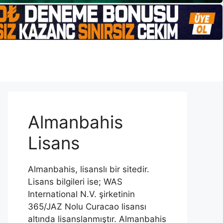
Almanbahis
Lisans
Almanbahis, lisanslı bir sitedir.
Lisans bilgileri ise; WAS
International N.V. şirketinin
365/JAZ Nolu Curacao lisansı
altında lisanslanmıştır. Almanbahis