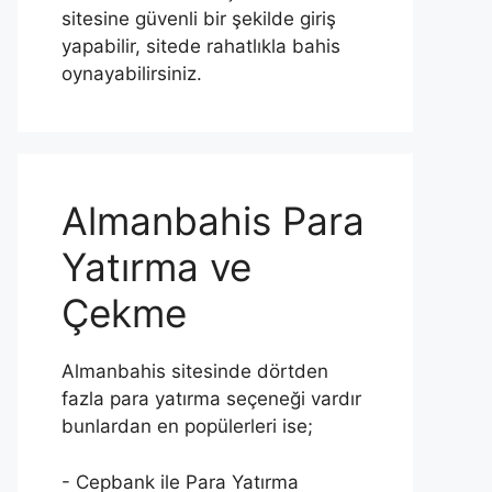
sitesine güvenli bir şekilde giriş
yapabilir, sitede rahatlıkla bahis
oynayabilirsiniz.
Almanbahis Para
Yatırma ve
Çekme
Almanbahis sitesinde dörtden
fazla para yatırma seçeneği vardır
bunlardan en popülerleri ise;
- Cepbank ile Para Yatırma