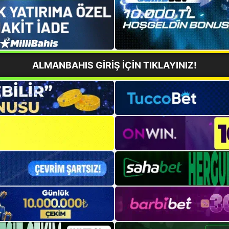
ALMANBAHIS GİRİŞ İÇİN TIKLAYINIZ!