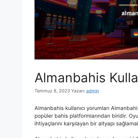
Almanbahis Kulla
Temmuz 8, 2023
Yazarı:
admin
Almanbahis kullanıcı yorumları Almanbahis
popüler bahis platformlarından biridir. Oy
ihtiyaçlarını karşılayan bir altyapı sağlamak