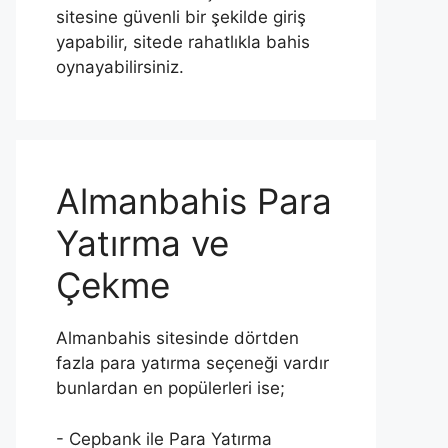
sitesine güvenli bir şekilde giriş
yapabilir, sitede rahatlıkla bahis
oynayabilirsiniz.
Almanbahis Para
Yatırma ve
Çekme
Almanbahis sitesinde dörtden
fazla para yatırma seçeneği vardır
bunlardan en popülerleri ise;
- Cepbank ile Para Yatırma