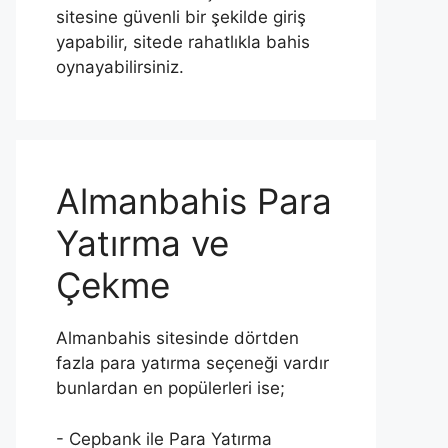
sitesine güvenli bir şekilde giriş
yapabilir, sitede rahatlıkla bahis
oynayabilirsiniz.
Almanbahis Para
Yatırma ve
Çekme
Almanbahis sitesinde dörtden
fazla para yatırma seçeneği vardır
bunlardan en popülerleri ise;
- Cepbank ile Para Yatırma