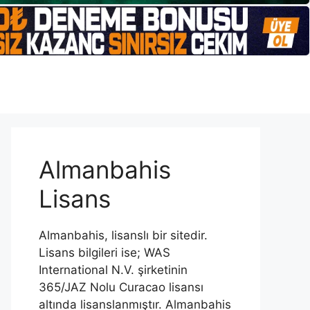
Almanbahis
Lisans
Almanbahis, lisanslı bir sitedir.
Lisans bilgileri ise; WAS
International N.V. şirketinin
365/JAZ Nolu Curacao lisansı
altında lisanslanmıştır. Almanbahis