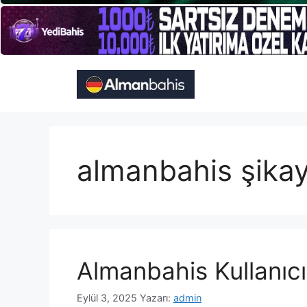
İçeriğe
atla
almanbahis şikay
Almanbahis Kullanıcı
Eylül 3, 2025
Yazarı:
admin