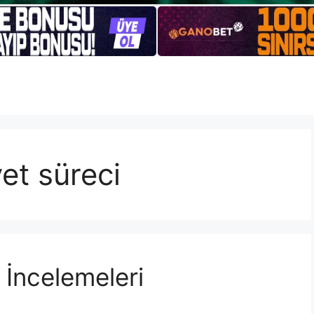
et süreci
 İncelemeleri