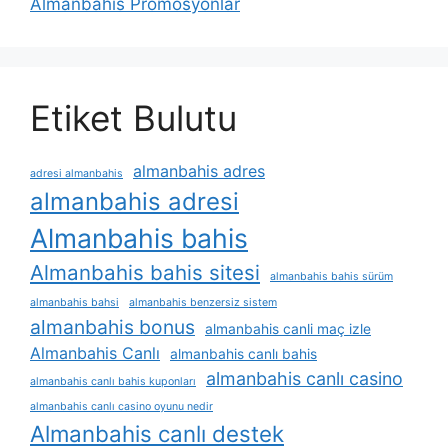
Almanbahis Promosyonlar
Etiket Bulutu
almanbahis adres
adresi almanbahis
almanbahis adresi
Almanbahis bahis
Almanbahis bahis sitesi
almanbahis bahis sürüm
almanbahis bahsi
almanbahis benzersiz sistem
almanbahis bonus
almanbahis canli maç izle
Almanbahis Canlı
almanbahis canlı bahis
almanbahis canlı casino
almanbahis canlı bahis kuponları
almanbahis canlı casino oyunu nedir
Almanbahis canlı destek