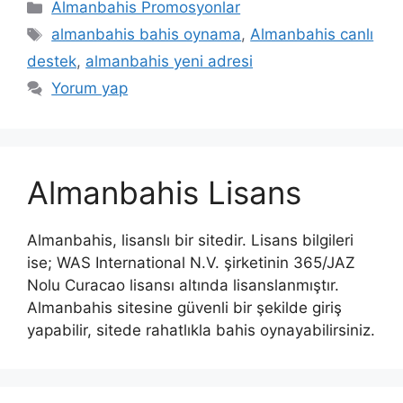
Kategoriler
Almanbahis Promosyonlar
Etiketler
almanbahis bahis oynama
,
Almanbahis canlı
destek
,
almanbahis yeni adresi
Yorum yap
Almanbahis Lisans
Almanbahis, lisanslı bir sitedir. Lisans bilgileri
ise; WAS International N.V. şirketinin 365/JAZ
Nolu Curacao lisansı altında lisanslanmıştır.
Almanbahis sitesine güvenli bir şekilde giriş
yapabilir, sitede rahatlıkla bahis oynayabilirsiniz.