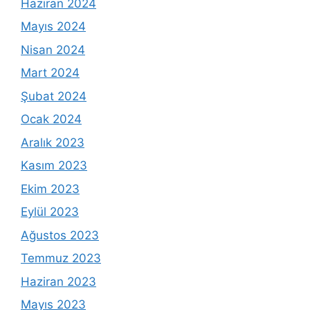
Haziran 2024
Mayıs 2024
Nisan 2024
Mart 2024
Şubat 2024
Ocak 2024
Aralık 2023
Kasım 2023
Ekim 2023
Eylül 2023
Ağustos 2023
Temmuz 2023
Haziran 2023
Mayıs 2023