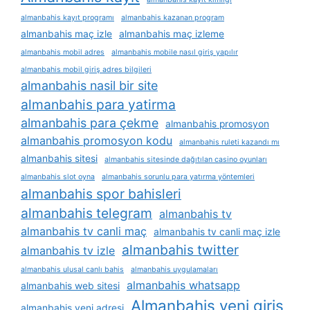
almanbahis kayıt programı
almanbahis kazanan program
almanbahis maç izle
almanbahis maç izleme
almanbahis mobil adres
almanbahis mobile nasıl giriş yapılır
almanbahis mobil giriş adres bilgileri
almanbahis nasil bir site
almanbahis para yatirma
almanbahis para çekme
almanbahis promosyon
almanbahis promosyon kodu
almanbahis ruleti kazandı mı
almanbahis sitesi
almanbahis sitesinde dağıtılan casino oyunları
almanbahis slot oyna
almanbahis sorunlu para yatırma yöntemleri
almanbahis spor bahisleri
almanbahis telegram
almanbahis tv
almanbahis tv canli maç
almanbahis tv canli maç izle
almanbahis twitter
almanbahis tv izle
almanbahis ulusal canlı bahis
almanbahis uygulamaları
almanbahis whatsapp
almanbahis web sitesi
Almanbahis yeni giriş
almanbahis yeni adresi