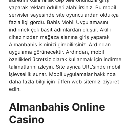
adresini kullanarak cep telefonunuzla giriş
yaparak reklam ödülleri alabilirsiniz. Bu mobil
servisler sayesinde site oyunculardan oldukça
fazla ilgi gördü. Bahis Mobil Uygulamasını
indirmek çok basit adımlardan oluşur. Akıllı
cihazınızdan mağaza alanına giriş yaparak
Almanbahis isminizi girebilirsiniz. Ardından
uygulama görünecektir. Ardından, mobil
özellikleri ücretsiz olarak kullanmak için indirme
talimatlarını izleyin. Site ayrıca URL’sinde mobil
işlevsellik sunar. Mobil uygulamalar hakkında
daha fazla bilgi için lütfen web sitemizi ziyaret
edin.
Almanbahis Online
Casino