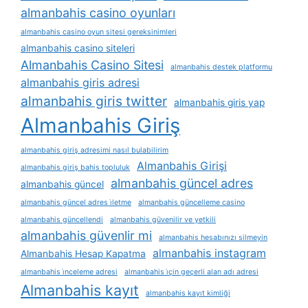
almanbahis casino oyunları
almanbahis casino oyun sitesi gereksinimleri
almanbahis casino siteleri
Almanbahis Casino Sitesi
almanbahis destek platformu
almanbahis giris adresi
almanbahis giris twitter
almanbahis giris yap
Almanbahis Giriş
almanbahis giriş adresimi nasıl bulabilirim
Almanbahis Girişi
almanbahis giriş bahis topluluk
almanbahis güncel adres
almanbahis güncel
almanbahis güncel adres i̇letme
almanbahis güncelleme casino
almanbahis güncellendi
almanbahis güvenilir ve yetkili
almanbahis güvenlir mi
almanbahis hesabınızı silmeyin
almanbahis instagram
Almanbahis Hesap Kapatma
almanbahis i̇nceleme adresi
almanbahis i̇çin geçerli alan adı adresi
Almanbahis kayıt
almanbahis kayıt kimliği