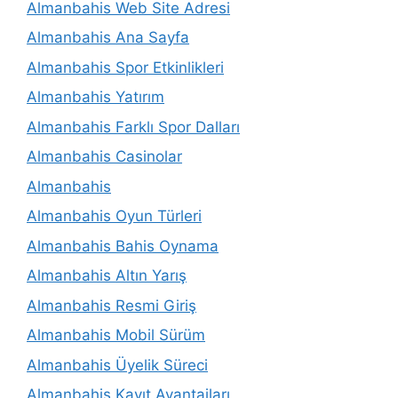
Almanbahis Web Site Adresi
Almanbahis Ana Sayfa
Almanbahis Spor Etkinlikleri
Almanbahis Yatırım
Almanbahis Farklı Spor Dalları
Almanbahis Casinolar
Almanbahis
Almanbahis Oyun Türleri
Almanbahis Bahis Oynama
Almanbahis Altın Yarış
Almanbahis Resmi Giriş
Almanbahis Mobil Sürüm
Almanbahis Üyelik Süreci
Almanbahis Kayıt Avantajları