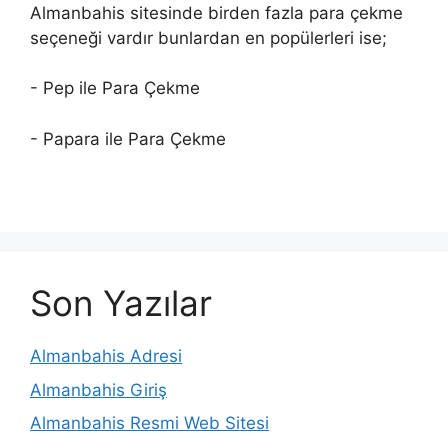
Almanbahis sitesinde birden fazla para çekme
seçeneği vardır bunlardan en popülerleri ise;
- Pep ile Para Çekme
- Papara ile Para Çekme
Son Yazılar
Almanbahis Adresi
Almanbahis Giriş
Almanbahis Resmi Web Sitesi