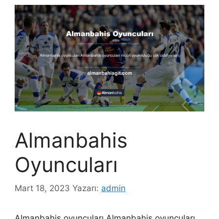
Almanbahis
Oyuncuları
Mart 18, 2023
Yazarı:
admin
Almanbahis oyuncuları Almanbahis oyuncuları