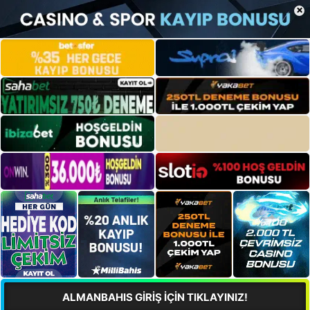
×
ALMANBAHIS GİRİŞ İÇİN TIKLAYINIZ!