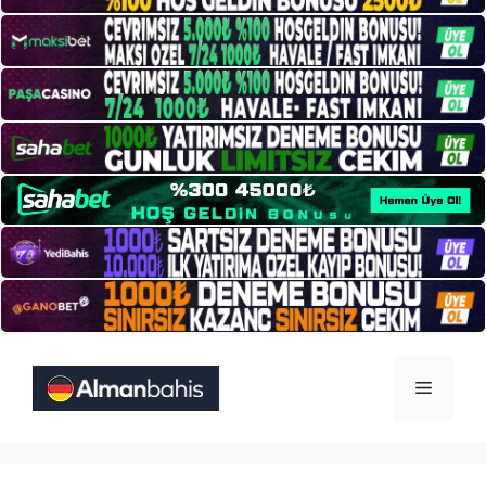
İçeriğe
atla
Menü