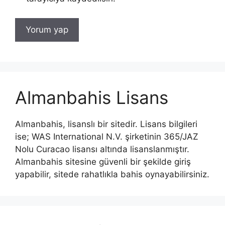
Almanbahis Lisans
Almanbahis, lisanslı bir sitedir. Lisans bilgileri
ise; WAS International N.V. şirketinin 365/JAZ
Nolu Curacao lisansı altında lisanslanmıştır.
Almanbahis sitesine güvenli bir şekilde giriş
yapabilir, sitede rahatlıkla bahis oynayabilirsiniz.