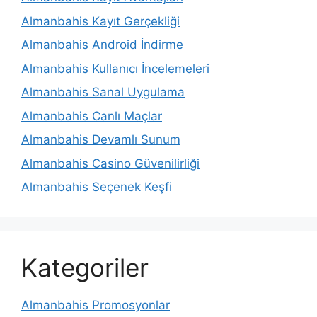
Almanbahis Kayıt Gerçekliği
Almanbahis Android İndirme
Almanbahis Kullanıcı İncelemeleri
Almanbahis Sanal Uygulama
Almanbahis Canlı Maçlar
Almanbahis Devamlı Sunum
Almanbahis Casino Güvenilirliği
Almanbahis Seçenek Keşfi
Kategoriler
Almanbahis Promosyonlar