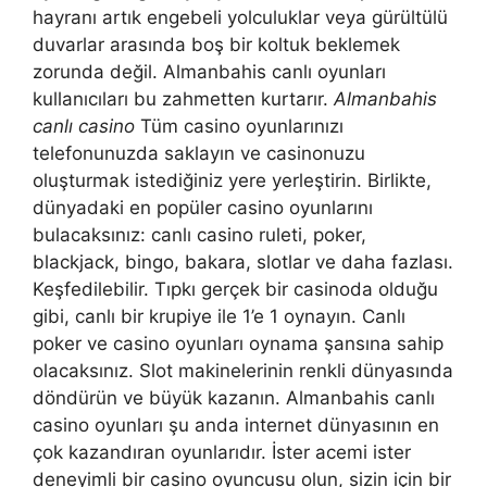
hayranı artık engebeli yolculuklar veya gürültülü
duvarlar arasında boş bir koltuk beklemek
zorunda değil. Almanbahis canlı oyunları
kullanıcıları bu zahmetten kurtarır.
Almanbahis
canlı casino
Tüm casino oyunlarınızı
telefonunuzda saklayın ve casinonuzu
oluşturmak istediğiniz yere yerleştirin. Birlikte,
dünyadaki en popüler casino oyunlarını
bulacaksınız: canlı casino ruleti, poker,
blackjack, bingo, bakara, slotlar ve daha fazlası.
Keşfedilebilir. Tıpkı gerçek bir casinoda olduğu
gibi, canlı bir krupiye ile 1’e 1 oynayın. Canlı
poker ve casino oyunları oynama şansına sahip
olacaksınız. Slot makinelerinin renkli dünyasında
döndürün ve büyük kazanın. Almanbahis canlı
casino oyunları şu anda internet dünyasının en
çok kazandıran oyunlarıdır. İster acemi ister
deneyimli bir casino oyuncusu olun, sizin için bir