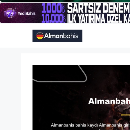
İçeriğe
atla