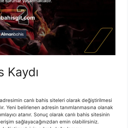
s Kaydı
resimin canlı bahis siteleri olarak değiştirilmesi
r. Yeni belirlenen adresin tanımlanmasına olanak
mlayıcı atanır. Sonuç olarak canlı bahis sitesinin
 erişim sağlayacağınızdan emin olabilirsiniz.